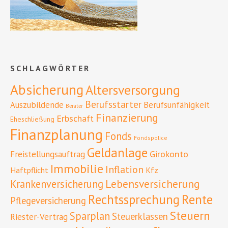
SCHLAGWÖRTER
Absicherung
Altersversorgung
Berufsstarter
Auszubildende
Berufsunfähigkeit
Berater
Finanzierung
Erbschaft
Eheschließung
Finanzplanung
Fonds
Fondspolice
Geldanlage
Girokonto
Freistellungsauftrag
Immobilie
Inflation
Haftpflicht
Kfz
Lebensversicherung
Krankenversicherung
Rente
Rechtssprechung
Pflegeversicherung
Steuern
Sparplan
Steuerklassen
Riester-Vertrag