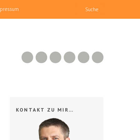
pressum
RSS Feed
Xing
LinkedIn
500px
Facebook
Twitter
KONTAKT ZU MIR…