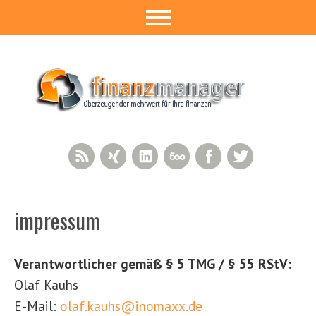
RSS Feed
Xing
LinkedIn
500px
Facebook
Twitter
impressum
Verantwortlicher gemäß § 5 TMG / § 55 RStV:
Olaf Kauhs
E-Mail:
olaf.kauhs@inomaxx.de