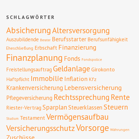
SCHLAGWÖRTER
Absicherung
Altersversorgung
Berufsstarter
Auszubildende
Berufsunfähigkeit
Berater
Finanzierung
Erbschaft
Eheschließung
Finanzplanung
Fonds
Fondspolice
Geldanlage
Girokonto
Freistellungsauftrag
Immobilie
Inflation
Haftpflicht
Kfz
Lebensversicherung
Krankenversicherung
Rente
Rechtssprechung
Pflegeversicherung
Steuern
Sparplan
Steuerklassen
Riester-Vertrag
Vermögensaufbau
Testament
Studium
Vorsorge
Versicherungsschutz
Währungen
Zuschüsse