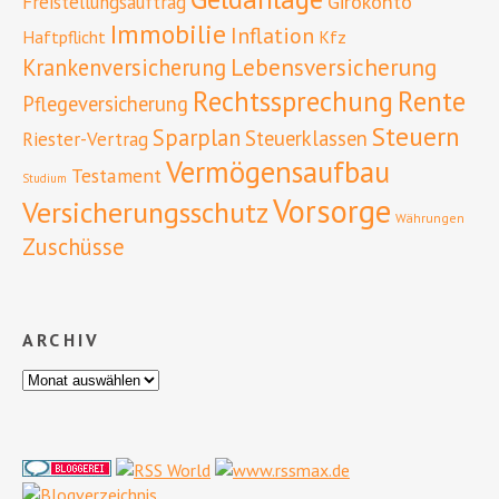
Girokonto
Freistellungsauftrag
Immobilie
Inflation
Haftpflicht
Kfz
Lebensversicherung
Krankenversicherung
Rente
Rechtssprechung
Pflegeversicherung
Steuern
Sparplan
Steuerklassen
Riester-Vertrag
Vermögensaufbau
Testament
Studium
Vorsorge
Versicherungsschutz
Währungen
Zuschüsse
ARCHIV