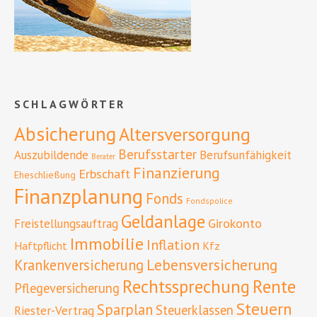
SCHLAGWÖRTER
Absicherung
Altersversorgung
Berufsstarter
Auszubildende
Berufsunfähigkeit
Berater
Finanzierung
Erbschaft
Eheschließung
Finanzplanung
Fonds
Fondspolice
Geldanlage
Girokonto
Freistellungsauftrag
Immobilie
Inflation
Haftpflicht
Kfz
Lebensversicherung
Krankenversicherung
Rente
Rechtssprechung
Pflegeversicherung
Steuern
Sparplan
Steuerklassen
Riester-Vertrag