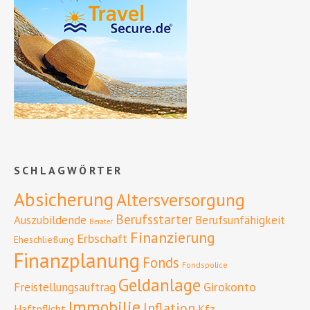
SCHLAGWÖRTER
Absicherung
Altersversorgung
Berufsstarter
Auszubildende
Berufsunfähigkeit
Berater
Finanzierung
Erbschaft
Eheschließung
Finanzplanung
Fonds
Fondspolice
Geldanlage
Girokonto
Freistellungsauftrag
Immobilie
Inflation
Haftpflicht
Kfz