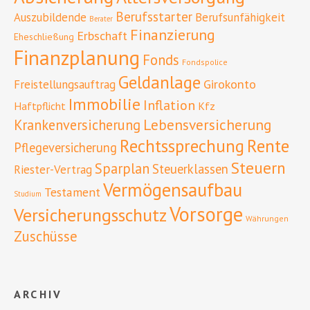
Berufsstarter
Auszubildende
Berufsunfähigkeit
Berater
Finanzierung
Erbschaft
Eheschließung
Finanzplanung
Fonds
Fondspolice
Geldanlage
Girokonto
Freistellungsauftrag
Immobilie
Inflation
Haftpflicht
Kfz
Lebensversicherung
Krankenversicherung
Rente
Rechtssprechung
Pflegeversicherung
Steuern
Sparplan
Steuerklassen
Riester-Vertrag
Vermögensaufbau
Testament
Studium
Vorsorge
Versicherungsschutz
Währungen
Zuschüsse
ARCHIV