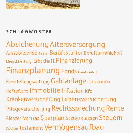
SCHLAGWÖRTER
Absicherung
Altersversorgung
Berufsstarter
Auszubildende
Berufsunfähigkeit
Berater
Finanzierung
Erbschaft
Eheschließung
Finanzplanung
Fonds
Fondspolice
Geldanlage
Girokonto
Freistellungsauftrag
Immobilie
Inflation
Haftpflicht
Kfz
Lebensversicherung
Krankenversicherung
Rente
Rechtssprechung
Pflegeversicherung
Steuern
Sparplan
Steuerklassen
Riester-Vertrag
Vermögensaufbau
Testament
Studium