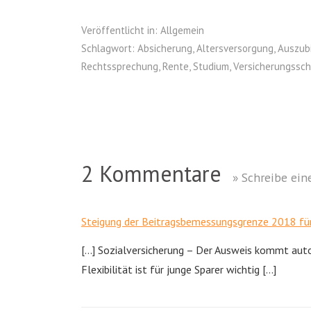
Veröffentlicht in:
Allgemein
Schlagwort:
Absicherung
,
Altersversorgung
,
Auszub
Rechtssprechung
,
Rente
,
Studium
,
Versicherungssch
2 Kommentare
» Schreibe ei
Steigung der Beitragsbemessungsgrenze 2018 für 
[…] Sozialversicherung – Der Ausweis kommt au
Flexibilität ist für junge Sparer wichtig […]