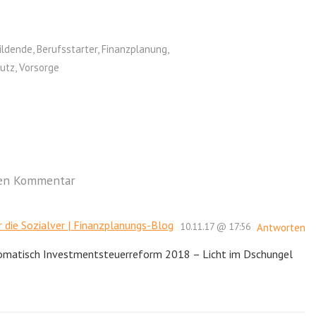
ildende
,
Berufsstarter
,
Finanzplanung
,
utz
,
Vorsorge
nen Kommentar
die Sozialver | Finanzplanungs-Blog
10.11.17 @ 17:56
Antworten
tomatisch Investmentsteuerreform 2018 – Licht im Dschungel