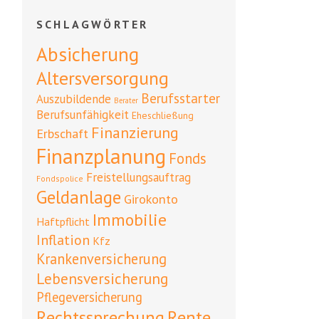
SCHLAGWÖRTER
Absicherung
Altersversorgung
Berufsstarter
Auszubildende
Berater
Berufsunfähigkeit
Eheschließung
Finanzierung
Erbschaft
Finanzplanung
Fonds
Freistellungsauftrag
Fondspolice
Geldanlage
Girokonto
Immobilie
Haftpflicht
Inflation
Kfz
Krankenversicherung
Lebensversicherung
Pflegeversicherung
Rente
Rechtssprechung