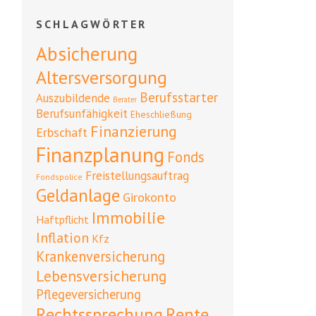
SCHLAGWÖRTER
Absicherung
Altersversorgung
Berufsstarter
Auszubildende
Berater
Berufsunfähigkeit
Eheschließung
Finanzierung
Erbschaft
Finanzplanung
Fonds
Freistellungsauftrag
Fondspolice
Geldanlage
Girokonto
Immobilie
Haftpflicht
Inflation
Kfz
Krankenversicherung
Lebensversicherung
Pflegeversicherung
Rente
Rechtssprechung