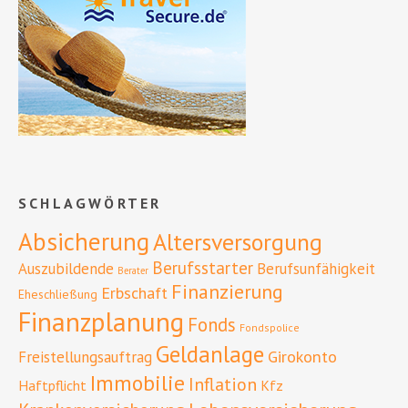
SCHLAGWÖRTER
Absicherung
Altersversorgung
Berufsstarter
Auszubildende
Berufsunfähigkeit
Berater
Finanzierung
Erbschaft
Eheschließung
Finanzplanung
Fonds
Fondspolice
Geldanlage
Girokonto
Freistellungsauftrag
Immobilie
Inflation
Haftpflicht
Kfz