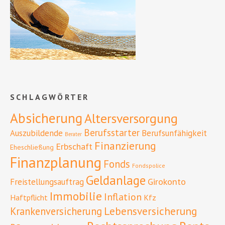
SCHLAGWÖRTER
Absicherung
Altersversorgung
Berufsstarter
Auszubildende
Berufsunfähigkeit
Berater
Finanzierung
Erbschaft
Eheschließung
Finanzplanung
Fonds
Fondspolice
Geldanlage
Girokonto
Freistellungsauftrag
Immobilie
Inflation
Haftpflicht
Kfz
Lebensversicherung
Krankenversicherung