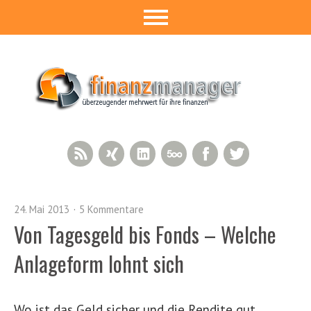
RSS Feed
Xing
LinkedIn
500px
Facebook
Twitter
24. Mai 2013
5 Kommentare
Von Tagesgeld bis Fonds – Welche
Anlageform lohnt sich
Wo ist das Geld sicher und die Rendite gut