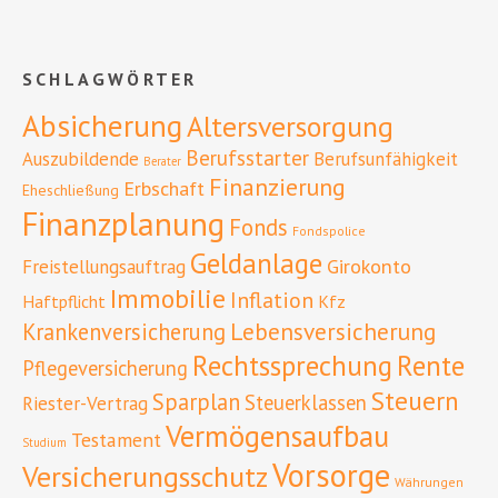
SCHLAGWÖRTER
Absicherung
Altersversorgung
Berufsstarter
Auszubildende
Berufsunfähigkeit
Berater
Finanzierung
Erbschaft
Eheschließung
Finanzplanung
Fonds
Fondspolice
Geldanlage
Girokonto
Freistellungsauftrag
Immobilie
Inflation
Haftpflicht
Kfz
Lebensversicherung
Krankenversicherung
Rente
Rechtssprechung
Pflegeversicherung
Steuern
Sparplan
Steuerklassen
Riester-Vertrag
Vermögensaufbau
Testament
Studium
Vorsorge
Versicherungsschutz
Währungen