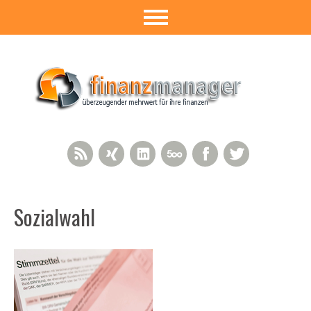
RSS Feed
Xing
LinkedIn
500px
Facebook
Twitter
Sozialwahl