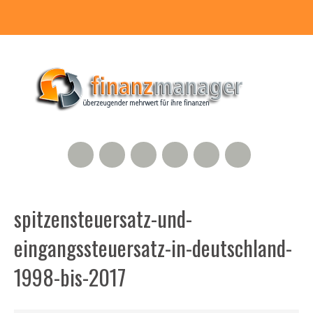
RSS Feed
Xing
LinkedIn
500px
Facebook
Twitter
spitzensteuersatz-und-
eingangssteuersatz-in-deutschland-
1998-bis-2017