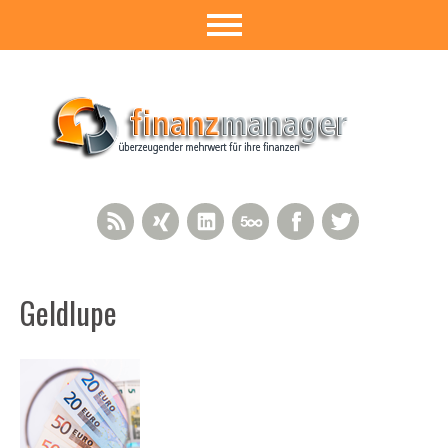
RSS Feed
Xing
LinkedIn
500px
Facebook
Twitter
Geldlupe