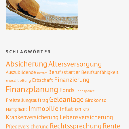
SCHLAGWÖRTER
Absicherung
Altersversorgung
Berufsstarter
Auszubildende
Berufsunfähigkeit
Berater
Finanzierung
Erbschaft
Eheschließung
Finanzplanung
Fonds
Fondspolice
Geldanlage
Girokonto
Freistellungsauftrag
Immobilie
Inflation
Haftpflicht
Kfz
Lebensversicherung
Krankenversicherung
Rente
Rechtssprechung
Pflegeversicherung