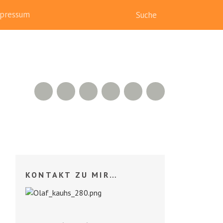
pressum
RSS Feed
Xing
LinkedIn
500px
Facebook
Twitter
KONTAKT ZU MIR…