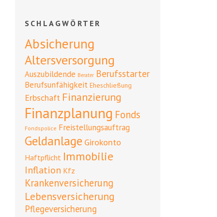
SCHLAGWÖRTER
Absicherung
Altersversorgung
Berufsstarter
Auszubildende
Berater
Berufsunfähigkeit
Eheschließung
Finanzierung
Erbschaft
Finanzplanung
Fonds
Freistellungsauftrag
Fondspolice
Geldanlage
Girokonto
Immobilie
Haftpflicht
Inflation
Kfz
Krankenversicherung
Lebensversicherung
Pflegeversicherung