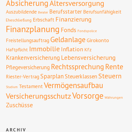
Absicherung
Altersversorgung
Berufsstarter
Auszubildende
Berufsunfähigkeit
Berater
Finanzierung
Erbschaft
Eheschließung
Finanzplanung
Fonds
Fondspolice
Geldanlage
Girokonto
Freistellungsauftrag
Immobilie
Inflation
Haftpflicht
Kfz
Lebensversicherung
Krankenversicherung
Rente
Rechtssprechung
Pflegeversicherung
Steuern
Sparplan
Steuerklassen
Riester-Vertrag
Vermögensaufbau
Testament
Studium
Vorsorge
Versicherungsschutz
Währungen
Zuschüsse
ARCHIV