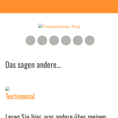
RSS Feed
Xing
LinkedIn
500px
Facebook
Twitter
Das sagen andere…
Lesen Sie hier, was andere über meinen